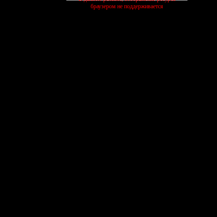
браузером не поддерживается
активные темы
ЧЕЛЛЕНДЖИ
ПИТОМНИК
КОТИК
27/07
13/07
03/08
шиваем
выполняем
растим
ищем
table individual
table individual
создать форум бесплатно