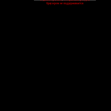
браузером не поддерживается
активные темы
ЧЕЛЛЕНДЖИ
ПИТОМНИК
КОТИК
27/07
13/07
03/08
шиваем
выполняем
растим
ищем
создать форум бесплатно