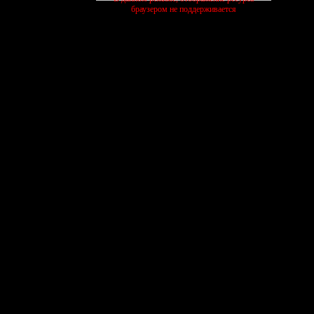
браузером не поддерживается
активные темы
ЧЕЛЛЕНДЖИ
ПИТОМНИК
КОТИК
27/07
13/07
03/08
шиваем
выполняем
растим
ищем
создать форум бесплатно