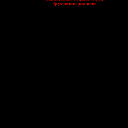
браузером не поддерживается
активные темы
ЧЕЛЛЕНДЖИ
ПИТОМНИК
КОТИК
27/07
13/07
03/08
шиваем
выполняем
растим
ищем
ционный раздел
ционный раздел
создать форум бесплатно