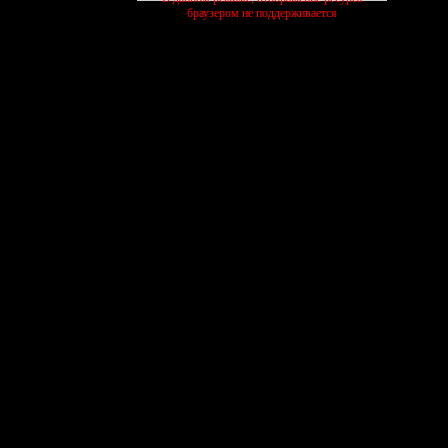
браузером не поддерживается
активные темы
ЧЕЛЛЕНДЖИ
ПИТОМНИК
КОТИК
27/07
13/07
03/08
шиваем
выполняем
растим
ищем
создать форум бесплатно