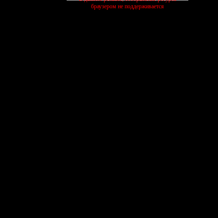
браузером не поддерживается
активные темы
ЧЕЛЛЕНДЖИ
ПИТОМНИК
КОТИК
27/07
13/07
03/08
шиваем
выполняем
растим
ищем
 #9
 #9
создать форум бесплатно