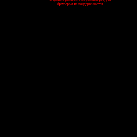
браузером не поддерживается
активные темы
ЧЕЛЛЕНДЖИ
ПИТОМНИК
КОТИК
27/07
13/07
03/08
шиваем
выполняем
растим
ищем
 #6
 #6
создать форум бесплатно